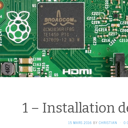
1 – Installation 
15 MARS 2016
BY
CHRISTIAN
·
0 