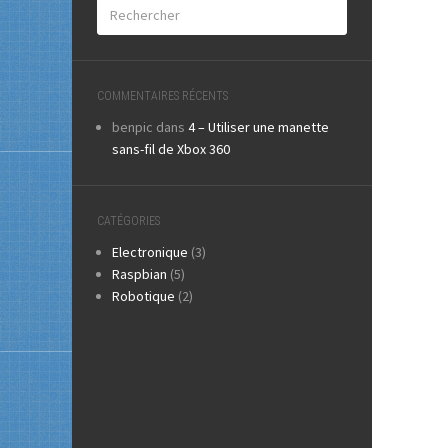
COMMENTAIRES RÉCENTS
benpic
dans
4 – Utiliser une manette
sans-fil de Xbox 360
CATÉGORIES
Electronique
(3)
Raspbian
(5)
Robotique
(2)