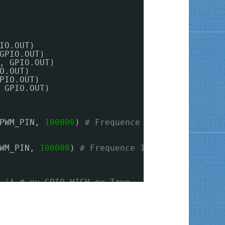
IO.OUT)
GPIO.OUT)
, GPIO.OUT)
O.OUT)
PIO.OUT)
 GPIO.OUT)
PWM_PIN, 
100000
) 
# Frequence 1 kHz
WM_PIN, 
100000
) 
# Frequence 1 kHz
 
1
) 
# ou GPIO.HIGH ou True
N, 
0
) 
# ou GPIO.LOW ou False
1
)
, 
0
)
------