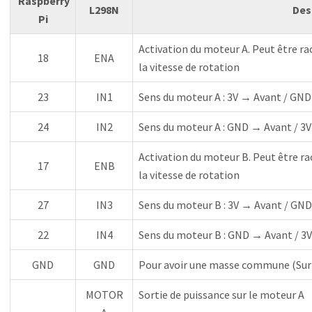
Raspberry
L298N
Des
Pi
Activation du moteur A. Peut être r
18
ENA
la vitesse de rotation
23
IN1
Sens du moteur A : 3V → Avant / GND
24
IN2
Sens du moteur A : GND → Avant / 3V
Activation du moteur B. Peut être r
17
ENB
la vitesse de rotation
27
IN3
Sens du moteur B : 3V → Avant / GND
22
IN4
Sens du moteur B : GND → Avant / 3V
GND
GND
Pour avoir une masse commune (Sur l
MOTOR
Sortie de puissance sur le moteur A