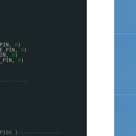
PIN, 
0
)
E_PIN, 
0
)
IN, 
0
)
_PIN, 
0
)
---------
PIOS ]--------------