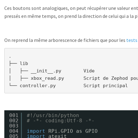
Ces boutons sont analogiques, on peut récupérer une valeur ent
pressés en même temps, on prend la direction de celui qui a la pl
On reprend la même arborescence de fichiers que pour les
tests
.

├── lib

│   ├── __init__.py        Vide

│   ├── xbox_read.py       Script de Zephod pou
001
#!/usr/bin/python
002
# -*- coding:Utf-8 -*-
003
004
import
RPi.GPIO as GPIO
005
import
atexit