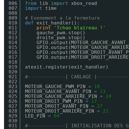
006
from
lib 
import
xbox_read
007
import
time
008
009
# Evenement a la fermeture
010
def
exit_handler():
011
print
'Tchao blaireau !'
012
gauche_pwm.stop()
013
droite_pwm.stop()
014
GPIO.output(MOTEUR_GAUCHE_AVANT_
015
GPIO.output(MOTEUR_GAUCHE_ARRIER
016
GPIO.output(MOTEUR_DROIT_AVANT_P
017
GPIO.output(MOTEUR_DROIT_ARRIERE
018
019
atexit.register(exit_handler)
020
021
#-------------[ CABLAGE ]-----------
022
023
MOTEUR_GAUCHE_PWM_PIN 
=
18
024
MOTEUR_GAUCHE_AVANT_PIN 
=
23
025
MOTEUR_GAUCHE_ARRIERE_PIN 
=
24
026
MOTEUR_DROIT_PWM_PIN 
=
17
027
MOTEUR_DROIT_AVANT_PIN 
=
27
028
MOTEUR_DROIT_ARRIERE_PIN 
=
22
029
LED_PIN 
=
04
030
031
#-------------[ INITIALISATION DES G