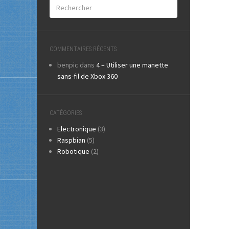
COMMENTAIRES RÉCENTS
benpic
dans
4 – Utiliser une manette
sans-fil de Xbox 360
CATÉGORIES
Electronique
(3)
Raspbian
(5)
Robotique
(2)