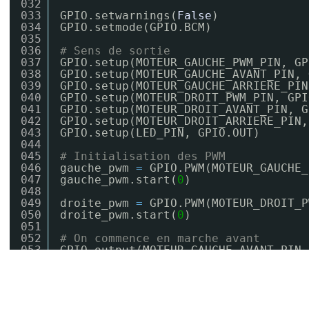
032
033
GPIO.setwarnings(
False
)
034
GPIO.setmode(GPIO.BCM)
035
036
# Sens de sortie
037
GPIO.setup(MOTEUR_GAUCHE_PWM_PIN, GP
038
GPIO.setup(MOTEUR_GAUCHE_AVANT_PIN, 
039
GPIO.setup(MOTEUR_GAUCHE_ARRIERE_PIN
040
GPIO.setup(MOTEUR_DROIT_PWM_PIN, GPI
041
GPIO.setup(MOTEUR_DROIT_AVANT_PIN, G
042
GPIO.setup(MOTEUR_DROIT_ARRIERE_PIN,
043
GPIO.setup(LED_PIN, GPIO.OUT)
044
045
# Initialisation des PWM
046
gauche_pwm 
=
GPIO.PWM(MOTEUR_GAUCHE_
047
gauche_pwm.start(
0
)
048
049
droite_pwm 
=
GPIO.PWM(MOTEUR_DROIT_P
050
droite_pwm.start(
0
)
051
052
# On commence en marche avant
053
GPIO.output(MOTEUR_GAUCHE_AVANT_PIN,
054
GPIO.output(MOTEUR_GAUCHE_ARRIERE_PI
055
GPIO.output(MOTEUR_DROIT_AVANT_PIN, 
056
GPIO.output(MOTEUR_DROIT_ARRIERE_PIN
057
058
#-------------[ FONCTIONS ]---------