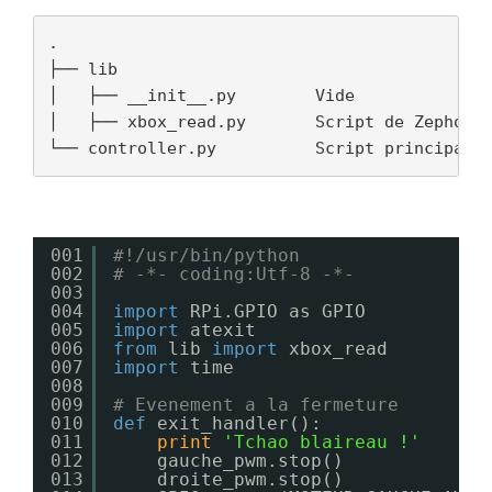
.

├── lib

│   ├── __init__.py        Vide

│   ├── xbox_read.py       Script de Zephod p
001
#!/usr/bin/python
002
# -*- coding:Utf-8 -*-
003
004
import
RPi.GPIO as GPIO
005
import
atexit
006
from
lib 
import
xbox_read
007
import
time
008
009
# Evenement a la fermeture
010
def
exit_handler():
011
print
'Tchao blaireau !'
012
gauche_pwm.stop()
013
droite_pwm.stop()