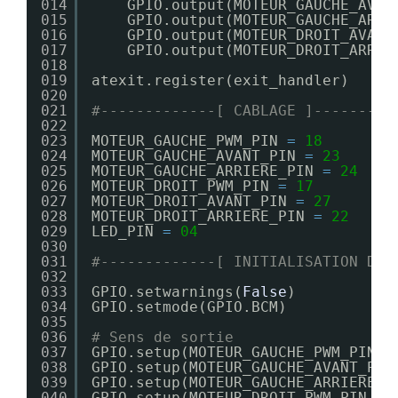
014
GPIO.output(MOTEUR_GAUCHE_AVAN
015
GPIO.output(MOTEUR_GAUCHE_ARRI
016
GPIO.output(MOTEUR_DROIT_AVANT
017
GPIO.output(MOTEUR_DROIT_ARRIE
018
019
atexit.register(exit_handler)
020
021
#-------------[ CABLAGE ]---------
022
023
MOTEUR_GAUCHE_PWM_PIN 
=
18
024
MOTEUR_GAUCHE_AVANT_PIN 
=
23
025
MOTEUR_GAUCHE_ARRIERE_PIN 
=
24
026
MOTEUR_DROIT_PWM_PIN 
=
17
027
MOTEUR_DROIT_AVANT_PIN 
=
27
028
MOTEUR_DROIT_ARRIERE_PIN 
=
22
029
LED_PIN 
=
04
030
031
#-------------[ INITIALISATION DES
032
033
GPIO.setwarnings(
False
)
034
GPIO.setmode(GPIO.BCM)
035
036
# Sens de sortie
037
GPIO.setup(MOTEUR_GAUCHE_PWM_PIN, 
038
GPIO.setup(MOTEUR_GAUCHE_AVANT_PIN
039
GPIO.setup(MOTEUR_GAUCHE_ARRIERE_P
040
GPIO.setup(MOTEUR_DROIT_PWM_PIN, G